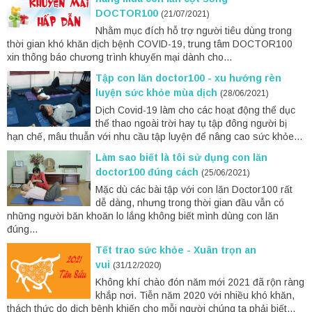
DOCTOR100
(21/07/2021)
Nhằm mục đích hỗ trợ người tiêu dùng trong
thời gian khó khăn dịch bệnh COVID-19, trung tâm DOCTOR100
xin thông báo chương trình khuyến mại dành cho...
Tập con lăn doctor100 - xu hướng rèn
luyện sức khỏe mùa dịch
(28/06/2021)
Dịch Covid-19 làm cho các hoạt động thể dục
thể thao ngoài trời hay tụ tập đông người bị
hạn chế, mâu thuẫn với nhu cầu tập luyện để nâng cao sức khỏe...
Làm sao biết là tôi sử dụng con lăn
doctor100 đúng cách
(25/06/2021)
Mặc dù các bài tập với con lăn Doctor100 rất
dễ dàng, nhưng trong thời gian đầu vẫn có
những người băn khoăn lo lắng không biết mình dùng con lăn
đúng...
Tết trao sức khỏe - Xuân trọn an
vui
(31/12/2020)
Không khí chào đón năm mới 2021 đã rộn ràng
khắp nơi. Tiễn năm 2020 với nhiều khó khăn,
thách thức do dịch bệnh khiến cho mỗi người chúng ta phải biết...