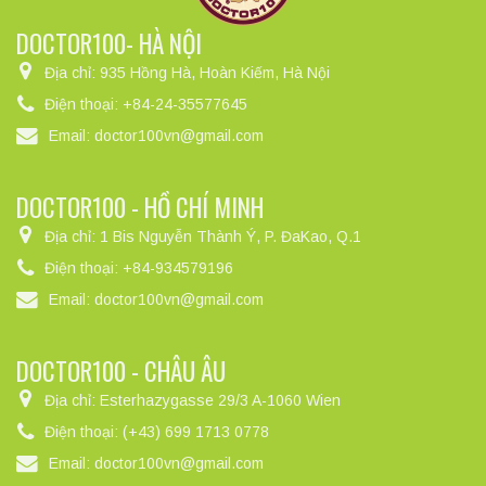
DOCTOR100- HÀ NỘI
Địa chỉ:
935 Hồng Hà, Hoàn Kiếm, Hà Nội
Điện thoại:
+84-24-35577645
Email:
doctor100vn@gmail.com
DOCTOR100 - HỒ CHÍ MINH
Địa chỉ:
1 Bis Nguyễn Thành Ý, P. ĐaKao, Q.1
Điện thoại:
+84-934579196
Email:
doctor100vn@gmail.com
DOCTOR100 - CHÂU ÂU
Địa chỉ:
Esterhazygasse 29/3 A-1060 Wien
Điện thoại:
(+43) 699 1713 0778
Email:
doctor100vn@gmail.com