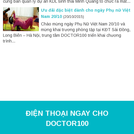
cùng ban quản lý dự án KDL sinh thái Minh Quang tổ chức ra mắt...
Ưu đãi đặc biệt dành cho ngày Phụ nữ Việt
Nam 20/10
(20/10/2015)
Chào mừng ngày Phụ Nữ Việt Nam 20/10 và
mừng khai trương phòng tập tại KĐT Sài Đồng,
Long Biên – Hà Nội, trung tâm DOCTOR100 triển khai chương
trình...
ĐIỆN THOẠI NGAY CHO
DOCTOR100