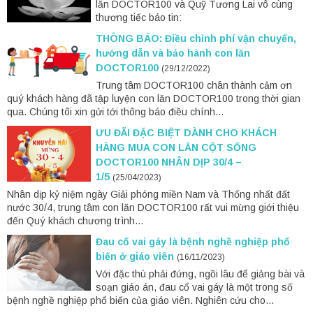
lăn DOCTOR100 và Quỹ Tương Lai vô cùng
thương tiếc báo tin:
THÔNG BÁO: Điều chỉnh phí vận chuyển,
hướng dẫn và bảo hành con lăn
DOCTOR100
(29/12/2022)
Trung tâm DOCTOR100 chân thành cảm ơn
quý khách hàng đã tập luyện con lăn DOCTOR100 trong thời gian
qua. Chúng tôi xin gửi tới thông báo điều chính...
ƯU ĐÃI ĐẶC BIỆT DÀNH CHO KHÁCH
HÀNG MUA CON LĂN CỘT SỐNG
DOCTOR100 NHÂN DỊP 30/4 –
1/5
(25/04/2023)
Nhân dịp kỷ niệm ngày Giải phóng miền Nam và Thống nhất đất
nước 30/4, trung tâm con lăn DOCTOR100 rất vui mừng giới thiệu
đến Quý khách chương trình...
Đau cổ vai gáy là bệnh nghề nghiệp phổ
biến ở giáo viên
(16/11/2023)
Với đặc thù phải đứng, ngồi lâu để giảng bài và
soạn giáo án, đau cổ vai gáy là một trong số
bệnh nghề nghiệp phổ biến của giáo viên. Nghiên cứu cho...