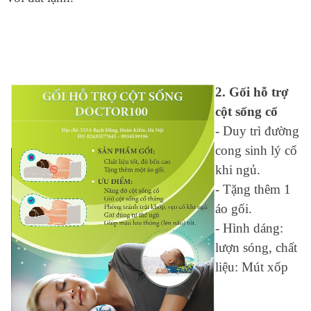
2. Gối hỗ trợ
cột sống cổ
- Duy trì đường
cong sinh lý cổ
khi ngủ.
- Tặng thêm 1
áo gối.
- Hình dáng:
lượn sóng, chất
liệu: Mút xốp