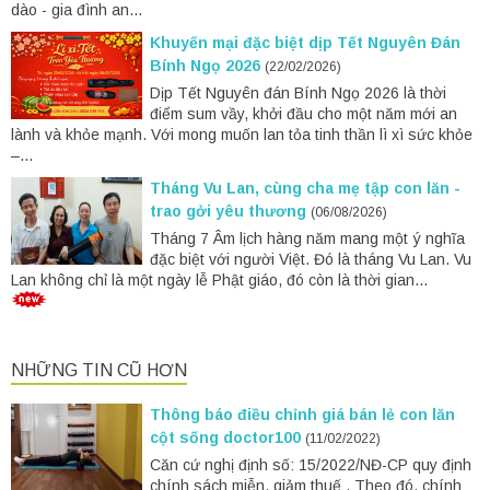
dào - gia đình an...
Khuyến mại đặc biệt dịp Tết Nguyên Đán
Bính Ngọ 2026
(22/02/2026)
Dịp Tết Nguyên đán Bính Ngọ 2026 là thời
điểm sum vầy, khởi đầu cho một năm mới an
lành và khỏe mạnh. Với mong muốn lan tỏa tinh thần lì xì sức khỏe
–...
Tháng Vu Lan, cùng cha mẹ tập con lăn -
trao gởi yêu thương
(06/08/2026)
Tháng 7 Âm lịch hàng năm mang một ý nghĩa
đặc biệt với người Việt. Đó là tháng Vu Lan. Vu
Lan không chỉ là một ngày lễ Phật giáo, đó còn là thời gian...
NHỮNG TIN CŨ HƠN
Thông báo điều chỉnh giá bán lẻ con lăn
cột sống doctor100
(11/02/2022)
Căn cứ nghị định số: 15/2022/NĐ-CP quy định
chính sách miễn, giảm thuế . Theo đó, chính