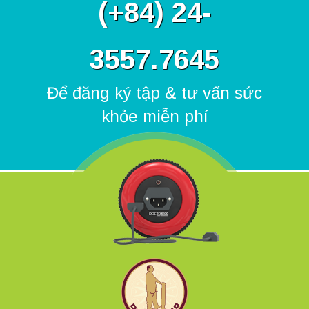
(
+84) 24-
3557.7645
Để đăng ký tập & tư vấn sức
khỏe miễn phí