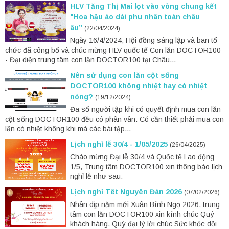
HLV Tăng Thị Mai lọt vào vòng chung kết
"Hoa hậu áo dài phu nhân toàn châu
âu”
(22/04/2024)
Ngày 16/4/2024, Hội đồng sáng lập và ban tổ
chức đã công bố và chúc mừng HLV quốc tế Con lăn DOCTOR100
- Đại diện trung tâm con lăn DOCTOR100 tại Châu...
Nên sử dụng con lăn cột sống
DOCTOR100 không nhiệt hay có nhiệt
nóng?
(19/12/2024)
Đa số người tập khi có quyết định mua con lăn
cột sống DOCTOR100 đều có phân vân: Có cần thiết phải mua con
lăn có nhiệt không khi mà các bài tập...
Lịch nghỉ lễ 30/4 - 1/05/2025
(26/04/2025)
Chào mừng Đại lễ 30/4 và Quốc tế Lao động
1/5, Trung tâm DOCTOR100 xin thông báo lịch
nghỉ lễ như sau:
Lịch nghỉ Têt Nguyên Đán 2026
(07/02/2026)
Nhân dịp năm mới Xuân Bính Ngọ 2026, trung
tâm con lăn DOCTOR100 xin kính chúc Quý
khách hàng, Quý đại lý lời chúc Sức khỏe dồi