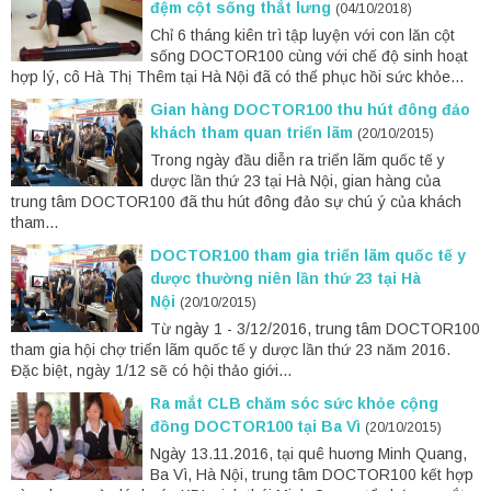
đệm cột sống thắt lưng
(04/10/2018)
Chỉ 6 tháng kiên trì tập luyện với con lăn cột
sống DOCTOR100 cùng với chế độ sinh hoạt
hợp lý, cô Hà Thị Thêm tại Hà Nội đã có thể phục hồi sức khỏe...
Gian hàng DOCTOR100 thu hút đông đảo
khách tham quan triển lãm
(20/10/2015)
Trong ngày đầu diễn ra triển lãm quốc tế y
dược lần thứ 23 tại Hà Nội, gian hàng của
trung tâm DOCTOR100 đã thu hút đông đảo sự chú ý của khách
tham...
DOCTOR100 tham gia triển lãm quốc tế y
dược thường niên lần thứ 23 tại Hà
Nội
(20/10/2015)
Từ ngày 1 - 3/12/2016, trung tâm DOCTOR100
tham gia hội chợ triển lãm quốc tế y dược lần thứ 23 năm 2016.
Đặc biệt, ngày 1/12 sẽ có hội thảo giới...
Ra mắt CLB chăm sóc sức khỏe cộng
đồng DOCTOR100 tại Ba Vì
(20/10/2015)
Ngày 13.11.2016, tại quê huơng Minh Quang,
Ba Vì, Hà Nội, trung tâm DOCTOR100 kết hợp