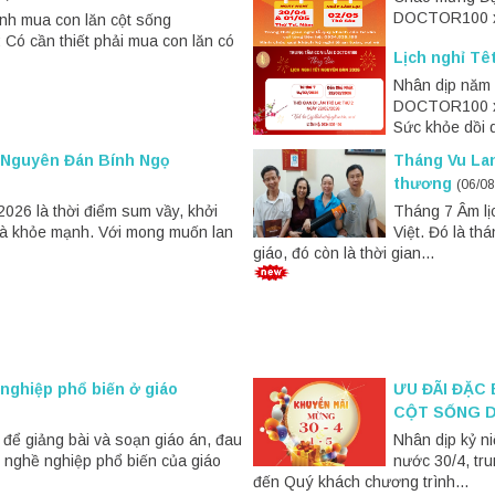
DOCTOR100 xin
ịnh mua con lăn cột sống
ó cần thiết phải mua con lăn có
Lịch nghỉ T
Nhân dịp năm 
DOCTOR100 xin
Sức khỏe dồi d
t Nguyên Đán Bính Ngọ
Tháng Vu Lan
thương
(06/08
026 là thời điểm sum vầy, khởi
Tháng 7 Âm lị
và khỏe mạnh. Với mong muốn lan
Việt. Đó là th
giáo, đó còn là thời gian...
 nghiệp phổ biến ở giáo
ƯU ĐÃI ĐẶC
CỘT SỐNG D
u để giảng bài và soạn giáo án, đau
Nhân dịp kỷ n
h nghề nghiệp phổ biến của giáo
nước 30/4, tr
đến Quý khách chương trình...