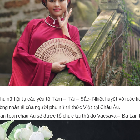
phụ nữ hội tụ các yếu tố Tâm – Tài – Sắc- Nhiệt huyết với các 
lòng nhân ái của người phụ nữ tri thức Việt tại Châu Âu.
ân toàn châu Âu sẽ được tổ chức tại thủ đô Vacsava – Ba Lan t