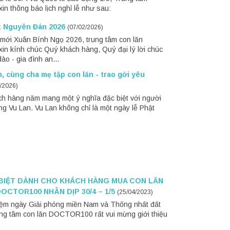
 thông báo lịch nghỉ lễ như sau:
êt Nguyên Đán 2026
(07/02/2026)
mới Xuân Bính Ngọ 2026, trung tâm con lăn
 kính chúc Quý khách hàng, Quý đại lý lời chúc
ào - gia đình an...
, cùng cha mẹ tập con lăn - trao gởi yêu
/2026)
ch hàng năm mang một ý nghĩa đặc biệt với người
áng Vu Lan. Vu Lan không chỉ là một ngày lễ Phật
 BIỆT DÀNH CHO KHÁCH HÀNG MUA CON LĂN
OCTOR100 NHÂN DỊP 30/4 – 1/5
(25/04/2023)
iệm ngày Giải phóng miền Nam và Thống nhất đất
ung tâm con lăn DOCTOR100 rất vui mừng giới thiệu