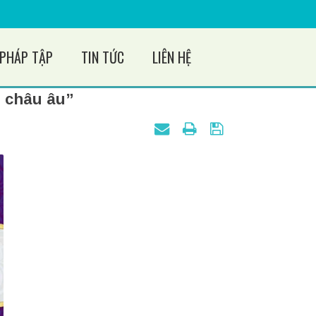
PHÁP TẬP
TIN TỨC
LIÊN HỆ
n châu âu”