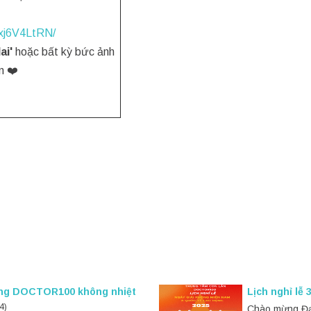
xj6V4LtRN/
ai'
hoặc bất kỳ bức ảnh
im ❤️
ống DOCTOR100 không nhiệt
Lịch nghỉ lễ 
4)
Chào mừng Đại