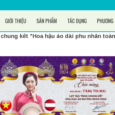
GIỚI THIỆU
SẢN PHẨM
TÁC DỤNG
PHƯƠNG 
g chung kết "Hoa hậu áo dài phu nhân toà