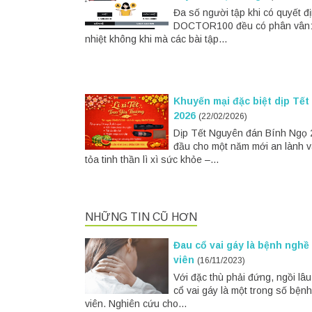
Đa số người tập khi có quyết đ
DOCTOR100 đều có phân vân: C
nhiệt không khi mà các bài tập...
Khuyến mại đặc biệt dịp Tế
2026
(22/02/2026)
Dịp Tết Nguyên đán Bính Ngọ 2
đầu cho một năm mới an lành 
tỏa tinh thần lì xì sức khỏe –...
NHỮNG TIN CŨ HƠN
Đau cổ vai gáy là bệnh nghề
viên
(16/11/2023)
Với đặc thù phải đứng, ngồi lâ
cổ vai gáy là một trong số bện
viên. Nghiên cứu cho...