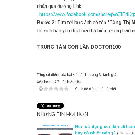
nhân qua đường Link:
https://www.facebook.com/share/p/aZiEdKg
Bước 2:
Tìm tới bức ảnh có tên
"Tăng Thị M
thí sinh bạn yêu thích và thả biểu tượng trái t
TRUNG TÂM CON LĂN DOCTOR100
Tổng số điểm của bài viết là: 14 trong 3 đánh giá
Xếp hạng:
4.7
-
3
phiếu bầu
Click để đánh giá bài viết
NHỮNG TIN MỚI HƠN
Nên sử dụng con lăn cột s
hay có nhiệt nóng?
(19/12/202