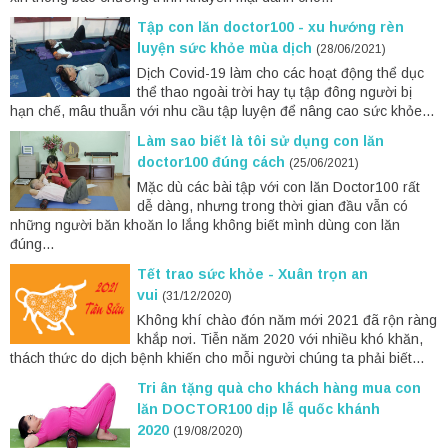
Tập con lăn doctor100 - xu hướng rèn
luyện sức khỏe mùa dịch
(28/06/2021)
Dịch Covid-19 làm cho các hoạt động thể dục
thể thao ngoài trời hay tụ tập đông người bị
hạn chế, mâu thuẫn với nhu cầu tập luyện để nâng cao sức khỏe...
Làm sao biết là tôi sử dụng con lăn
doctor100 đúng cách
(25/06/2021)
Mặc dù các bài tập với con lăn Doctor100 rất
dễ dàng, nhưng trong thời gian đầu vẫn có
những người băn khoăn lo lắng không biết mình dùng con lăn
đúng...
Tết trao sức khỏe - Xuân trọn an
vui
(31/12/2020)
Không khí chào đón năm mới 2021 đã rộn ràng
khắp nơi. Tiễn năm 2020 với nhiều khó khăn,
thách thức do dịch bệnh khiến cho mỗi người chúng ta phải biết...
Tri ân tặng quà cho khách hàng mua con
lăn DOCTOR100 dịp lễ quốc khánh
2020
(19/08/2020)