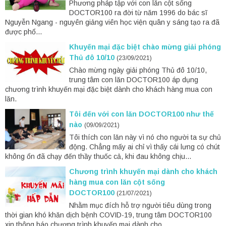
Phương pháp tập với con lăn cột sống
DOCTOR100 ra đời từ năm 1996 do bác sĩ
Nguyễn Ngang - nguyên giảng viên học viện quân y sáng tạo ra đã
được phổ...
Khuyến mại đặc biệt chào mừng giải phóng
Thủ đô 10/10
(23/09/2021)
Chào mừng ngày giải phóng Thủ đô 10/10,
trung tâm con lăn DOCTOR100 áp dụng
chương trình khuyến mại đặc biệt dành cho khách hàng mua con
lăn.
Tôi đến với con lăn DOCTOR100 như thế
nào
(09/09/2021)
Tôi thích con lăn này vì nó cho người ta sự chủ
động. Chẳng mấy ai chỉ vì thấy cái lưng có chút
không ổn đã chạy đến thầy thuốc cả, khi đau không chịu...
Chương trình khuyến mại dành cho khách
hàng mua con lăn cột sống
DOCTOR100
(21/07/2021)
Nhằm mục đích hỗ trợ người tiêu dùng trong
thời gian khó khăn dịch bệnh COVID-19, trung tâm DOCTOR100
xin thông báo chương trình khuyến mại dành cho...