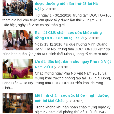
dược thường niên lần thứ 23 tại Hà
Nội
(20/10/2015)
Từ ngày 1 - 3/12/2016, trung tâm DOCTOR100
tham gia hội chợ triển lãm quốc tế y dược lần thứ 23 năm 2016.
Đặc biệt, ngày 1/12 sẽ có hội thảo giới...
Ra mắt CLB chăm sóc sức khỏe cộng
đồng DOCTOR100 tại Ba Vì
(20/10/2015)
Ngày 13.11.2016, tại quê huơng Minh Quang,
Ba Vì, Hà Nội, trung tâm DOCTOR100 kết hợp
cùng ban quản lý dự án KDL sinh thái Minh Quang tổ chức ra mắt...
Ưu đãi đặc biệt dành cho ngày Phụ nữ Việt
Nam 20/10
(20/10/2015)
Chào mừng ngày Phụ Nữ Việt Nam 20/10 và
mừng khai trương phòng tập tại KĐT Sài Đồng,
Long Biên – Hà Nội, trung tâm DOCTOR100 triển khai chương
trình...
Mô hình chăm sóc sức khỏe - nghỉ dưỡng
mới tại Mai Châu
(20/10/2015)
Trong không khí hân hoan chào mừng ngày kỷ
niệm 52 năm giải phóng thủ đô 10/10/1954 -