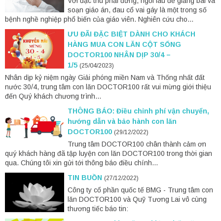
Với đặc thù phải đứng, ngồi lâu để giảng bài và
soạn giáo án, đau cổ vai gáy là một trong số
bệnh nghề nghiệp phổ biến của giáo viên. Nghiên cứu cho...
ƯU ĐÃI ĐẶC BIỆT DÀNH CHO KHÁCH
HÀNG MUA CON LĂN CỘT SỐNG
DOCTOR100 NHÂN DỊP 30/4 –
1/5
(25/04/2023)
Nhân dịp kỷ niệm ngày Giải phóng miền Nam và Thống nhất đất
nước 30/4, trung tâm con lăn DOCTOR100 rất vui mừng giới thiệu
đến Quý khách chương trình...
THÔNG BÁO: Điều chỉnh phí vận chuyển,
hướng dẫn và bảo hành con lăn
DOCTOR100
(29/12/2022)
Trung tâm DOCTOR100 chân thành cảm ơn
quý khách hàng đã tập luyện con lăn DOCTOR100 trong thời gian
qua. Chúng tôi xin gửi tới thông báo điều chính...
TIN BUỒN
(27/12/2022)
Công ty cổ phần quốc tế BMG - Trung tâm con
lăn DOCTOR100 và Quỹ Tương Lai vô cùng
thương tiếc báo tin: