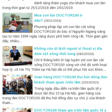
dành tặng thảm yoga cho khách mua con lăn
trong thời gian từ 25/12/2018 đến 2/01/2019
Mua con lăn DOCTOR100 ở
đâu?
(28/11/2018)
Phương pháp tập với con lăn cột sống
DOCTOR100 do bác sĩ Nguyễn Ngang sáng
tạo từ năm 1996 ngày càng được phổ biến rộng rãi. Thời gian gần
đây, nhiều...
Không còn đi lệch người vì thoát vị đĩa
đệm cột sống thắt lưng
(04/10/2018)
Chỉ 6 tháng kiên trì tập luyện với con lăn cột
sống DOCTOR100 cùng với chế độ sinh hoạt
hợp lý, cô Hà Thị Thêm tại Hà Nội đã có thể phục hồi sức khỏe...
Gian hàng DOCTOR100 thu hút đông đảo
khách tham quan triển lãm
(20/10/2015)
Trong ngày đầu diễn ra triển lãm quốc tế y
dược lần thứ 23 tại Hà Nội, gian hàng của
trung tâm DOCTOR100 đã thu hút đông đảo sự chú ý của khách
tham...
DOCTOR100 tham gia triển lãm quốc tế y