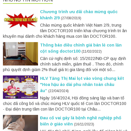
Chương trình ưu đãi chào mừng quốc
khánh 2/9
(27/08/2019)
Chào mừng quốc khánh Việt Nam 2/9, trung
tâm DOCTOR100 triển khai chương trình tri ân
khuyến mại dành cho khách hàng mua con lăn DOCTOR100.
Thông báo điều chỉnh giá bán lẻ con lăn
cột sống doctor100
(11/02/2022)
Căn cứ nghị định số: 15/2022/NĐ-CP quy định
chính sách miễn, giảm thuế . Theo đó, chính
phủ quyết định giảm 2% thuế giá trị gia tăng đối với một số...
HLV Tăng Thị Mai lọt vào vòng chung kết
"Hoa hậu áo dài phu nhân toàn châu
âu”
(22/04/2024)
Ngày 16/4/2024, Hội đồng sáng lập và ban tổ
chức đã công bố và chúc mừng HLV quốc tế Con lăn DOCTOR100
- Đại diện trung tâm con lăn DOCTOR100 tại Châu...
Đau cổ vai gáy là bệnh nghề nghiệp phổ
biến ở giáo viên
(16/11/2023)