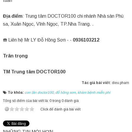
tuần
Địa điểm
: Trung tâm DOCTOR100 chi nhánh Nhà sàn Phù
sa, Xuân Ngọc, Vĩnh Ngọc, TP.Nha Trang. .
☎️ Liên hệ Mr LY Đỗ Hồng Sơn - -
0936103212
Trân trọng
TM Trung tâm DOCTOR100
Tác giả bài viết:
dieu.pham
Từ khóa:
con lăn doctor100
,
đỗ hồng sơn
,
khám bệnh miễn phí
Tổng số điểm của bài viết là: 0 trong 0 đánh giá
Click để đánh giá bài viết
NHỮNG TIN MỚI HƠN