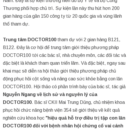
Nam. Đây là sự kiện thường niên do bộ Y tế và bộ Công
Thương phối hợp chủ trì. Sự kiện lần này thu hút hơn 200
gian hàng của gần 150 công ty từ 20 quốc gia và vùng lãnh
thổ tham dự.
Trung tâm DOCTOR100
tham dự với 2 gian hàng B121,
B122. Đây là cơ hội để trung tâm giới thiệu phương pháp
DOCTOR100 tới các bác sĩ, nhà chuyên môn, các đối tác và
đặc biệt là khách tham quan triển lãm. Và đặc biệt, ngay sau
khai mạc sẽ diễn ra hội thảo giới thiệu phương pháp chủ
động phục hồi cột sống và nâng cao sức khỏe bằng con lăn
DOCTOR100. Hội thảo có phần trình bày của bác sĩ, tác giả
Nguyễn Ngang về lịch sử và nguyên lý của
DOCTOR100
. Bác sĩ CKII Mai Trung Dũng, chủ nhiệm khoa
phục hồi chức năng bệnh viện 354 sẽ giới thiệu về kết quả
nghiên cứu khoa học
"hiệu quả hỗ trợ điều trị tập con lăn
DOCTOR100 đối với bệnh nhân hội chứng cổ vai cánh