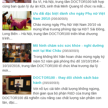
Ba Vì, Hà Nội, trung tâm DOCTOR100 kết hợp
cùng ban quản lý dự án KDL sinh thái Minh Quang tổ chức ra mắt...
Ưu đãi đặc biệt dành cho ngày Phụ nữ Việt
Nam 20/10
(20/10/2015)
Chào mừng ngày Phụ Nữ Việt Nam 20/10 và
mừng khai trương phòng tập tại KĐT Sài Đồng,
Long Biên – Hà Nội, trung tâm DOCTOR100 triển khai chương
trình...
Mô hình chăm sóc sức khỏe - nghỉ dưỡng
mới tại Mai Châu
(20/10/2015)
Trong không khí hân hoan chào mừng ngày kỷ
niệm 52 năm giải phóng thủ đô 10/10/1954 -
10/10/2016, trung tâm DOCTOR100 tổ chức khai trương đại lý
mới...
DOCTOR100 - thay đổi chính sách bảo
hành
(20/10/2015)
Với nỗ lực cải tiến chất lượng không ngừng,
thời gian qua bộ phận R&D của trung tâm
DOCTOR100 đã nghiên cứu nâng cao chất lượng sản phẩm con
lăn, đặc...