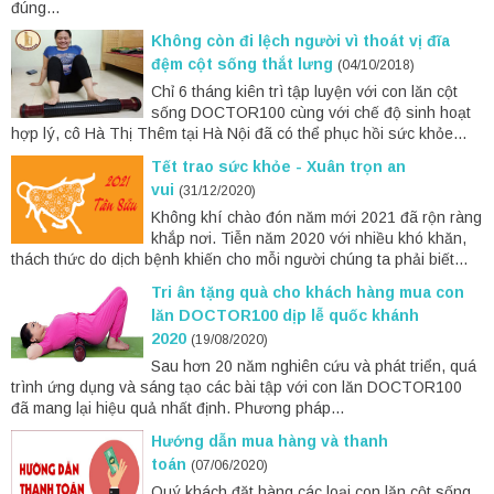
đúng...
Không còn đi lệch người vì thoát vị đĩa
đệm cột sống thắt lưng
(04/10/2018)
Chỉ 6 tháng kiên trì tập luyện với con lăn cột
sống DOCTOR100 cùng với chế độ sinh hoạt
hợp lý, cô Hà Thị Thêm tại Hà Nội đã có thể phục hồi sức khỏe...
Tết trao sức khỏe - Xuân trọn an
vui
(31/12/2020)
Không khí chào đón năm mới 2021 đã rộn ràng
khắp nơi. Tiễn năm 2020 với nhiều khó khăn,
thách thức do dịch bệnh khiến cho mỗi người chúng ta phải biết...
Tri ân tặng quà cho khách hàng mua con
lăn DOCTOR100 dịp lễ quốc khánh
2020
(19/08/2020)
Sau hơn 20 năm nghiên cứu và phát triển, quá
trình ứng dụng và sáng tạo các bài tập với con lăn DOCTOR100
đã mang lại hiệu quả nhất định. Phương pháp...
Hướng dẫn mua hàng và thanh
toán
(07/06/2020)
Quý khách đặt hàng các loại con lăn cột sống