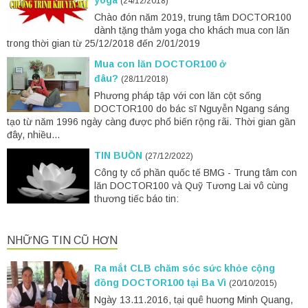
yoga
(24/12/2018)
Chào đón năm 2019, trung tâm DOCTOR100
dành tặng thảm yoga cho khách mua con lăn
trong thời gian từ 25/12/2018 đến 2/01/2019
Mua con lăn DOCTOR100 ở
đâu?
(28/11/2018)
Phương pháp tập với con lăn cột sống
DOCTOR100 do bác sĩ Nguyễn Ngang sáng
tạo từ năm 1996 ngày càng được phổ biến rộng rãi. Thời gian gần
đây, nhiều...
TIN BUỒN
(27/12/2022)
Công ty cổ phần quốc tế BMG - Trung tâm con
lăn DOCTOR100 và Quỹ Tương Lai vô cùng
thương tiếc báo tin:
NHỮNG TIN CŨ HƠN
Ra mắt CLB chăm sóc sức khỏe cộng
đồng DOCTOR100 tại Ba Vì
(20/10/2015)
Ngày 13.11.2016, tại quê huơng Minh Quang,