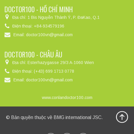
DOCTOR100 - HỒ CHÍ MINH
Địa chỉ:
1 Bis Nguyễn Thành Ý, P. ĐaKao, Q.1
Điện thoại:
+84-934579196
Email:
doctor100vn@gmail.com
DOCTOR100 - CHÂU ÂU
Địa chỉ:
Esterhazygasse 29/3 A-1060 Wien
Điện thoại:
(+43) 699 1713 0778
Email:
doctor100vn@gmail.com
www.conlandoctor100.com
© Bản quyền thuộc về
BMG international JSC
.