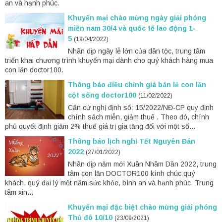
an và hạnh phúc.
Khuyến mại chào mừng ngày giải phóng
miền nam 30/4 và quốc tế lao động 1-
5
(19/04/2022)
Nhân dịp ngày lễ lớn của dân tộc, trung tâm
triển khai chương trình khuyến mại dành cho quý khách hàng mua
con lăn doctor100.
Thông báo điều chỉnh giá bán lẻ con lăn
cột sống doctor100
(11/02/2022)
Căn cứ nghị định số: 15/2022/NĐ-CP quy định
chính sách miễn, giảm thuế . Theo đó, chính
phủ quyết định giảm 2% thuế giá trị gia tăng đối với một số...
Thông báo lịch nghỉ Tết Nguyên Đán
2022
(27/01/2022)
Nhân dịp năm mới Xuân Nhâm Dần 2022, trung
tâm con lăn DOCTOR100 kính chúc quý
khách, quý đại lý một năm sức khỏe, bình an và hạnh phúc. Trung
tâm xin...
Khuyến mại đặc biệt chào mừng giải phóng
Thủ đô 10/10
(23/09/2021)