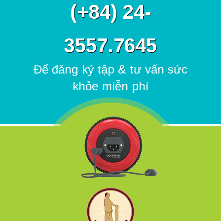
(
+84) 24-
3557.7645
Để đăng ký tập & tư vấn sức
khỏe miễn phí