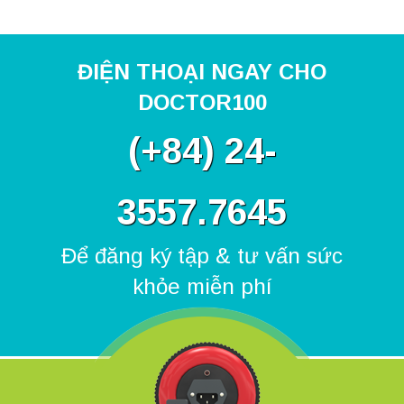
ĐIỆN THOẠI NGAY CHO
DOCTOR100
(
+84) 24-
3557.7645
Để đăng ký tập & tư vấn sức
khỏe miễn phí