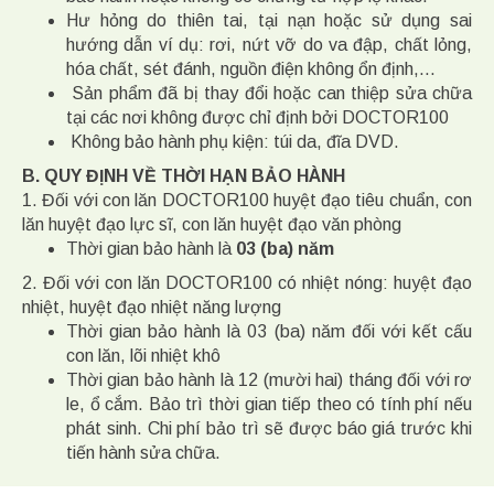
Hư hỏng do thiên tai, tại nạn hoặc sử dụng sai
hướng dẫn ví dụ: rơi, nứt vỡ do va đập, chất lỏng,
hóa chất, sét đánh, nguồn điện không ổn định,…
Sản phẩm đã bị thay đổi hoặc can thiệp sửa chữa
tại các nơi không được chỉ định bởi DOCTOR100
Không bảo hành phụ kiện: túi da, đĩa DVD.
B. QUY ĐỊNH VỀ THỜI HẠN BẢO HÀNH
1. Đối với con lăn DOCTOR100 huyệt đạo tiêu chuẩn, con
lăn huyệt đạo lực sĩ, con lăn huyệt đạo văn phòng
Thời gian bảo hành là
03 (ba) năm
2. Đối với con lăn DOCTOR100 có nhiệt nóng: huyệt đạo
nhiệt, huyệt đạo nhiệt năng lượng
Thời gian bảo hành là 03 (ba) năm đối với kết cấu
con lăn, lõi nhiệt khô
Thời gian bảo hành là 12 (mười hai) tháng đối với rơ
le, ổ cắm. Bảo trì thời gian tiếp theo có tính phí nếu
phát sinh. Chi phí bảo trì sẽ được báo giá trước khi
tiến hành sửa chữa.