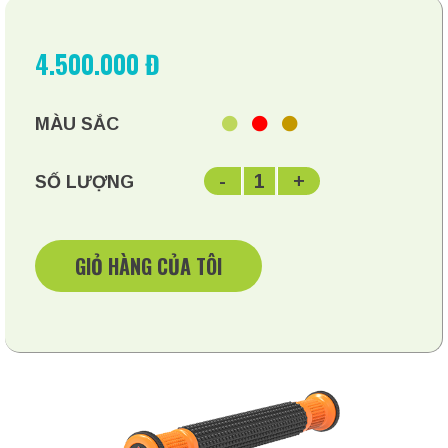
4.500.000 Đ
MÀU SẮC
-
1
+
SỐ LƯỢNG
GIỎ HÀNG CỦA TÔI