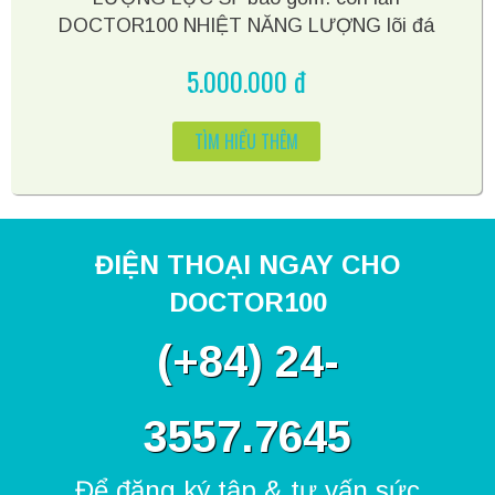
DOCTOR100 NHIỆT NĂNG LƯỢNG lõi đá
thạch anh lực sĩ, tài liệu và 3 buổi hướng dẫn
5.000.000 đ
miễn phí tại trung tâm DOCTOR100. Giá sản
phẩm đã bao gồm VAT
TÌM HIỂU THÊM
ĐIỆN THOẠI NGAY CHO
DOCTOR100
(
+84) 24-
3557.7645
Để đăng ký tập & tư vấn sức