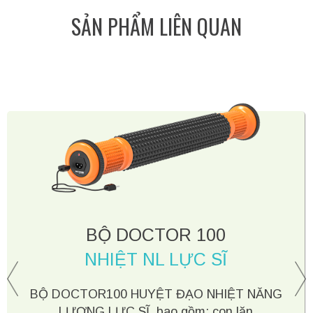
SẢN PHẨM LIÊN QUAN
BỘ DOCTOR 100
NHIỆT NL LỰC SĨ
prev
n
BỘ DOCTOR100 HUYỆT ĐẠO NHIỆT NĂNG
LƯỢNG LỰC SĨ bao gồm: con lăn