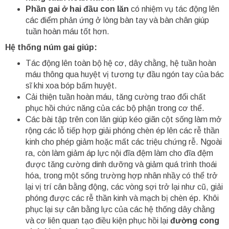
Phần gai ở hai đầu con lăn
có nhiệm vụ tác động lên
các điểm phản ứng ở lòng bàn tay và bàn chân giúp
tuần hoàn máu tốt hơn.
Hệ thống núm gai giúp:
Tác động lên toàn bộ hệ cơ, dây chằng, hệ tuần hoàn
máu thông qua huyệt vị tương tự đầu ngón tay của bác
sĩ khi xoa bóp bấm huyệt.
Cải thiện tuần hoàn máu, tăng cường trao đổi chất
phục hồi chức năng của các bộ phận trong cơ thể.
Các bài tập trên con lăn giúp kéo giãn cột sống làm mở
rộng các lỗ tiếp hợp giải phóng chèn ép lên các rễ thần
kinh cho phép giảm hoặc mất các triệu chứng rễ. Ngoài
ra, còn làm giảm áp lực nội đĩa đệm làm cho đĩa đệm
được tăng cường dinh dưỡng và giảm quá trình thoái
hóa, trong một sống trường hợp nhân nhầy có thể trở
lại vị trí cân bằng động, các vòng sợi trở lại như cũ, giải
phóng được các rễ thần kinh và mạch bị chèn ép. Khôi
phục lại sự cân bằng lực của các hệ thống dây chằng
và cơ liên quan tạo điều kiện phục hồi lại
đường cong