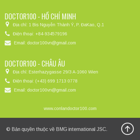
DOCTOR100 - HỒ CHÍ MINH
Địa chỉ:
1 Bis Nguyễn Thành Ý, P. ĐaKao, Q.1
Điện thoại:
+84-934579196
Email:
doctor100vn@gmail.com
DOCTOR100 - CHÂU ÂU
Địa chỉ:
Esterhazygasse 29/3 A-1060 Wien
Điện thoại:
(+43) 699 1713 0778
Email:
doctor100vn@gmail.com
www.conlandoctor100.com
© Bản quyền thuộc về
BMG international JSC
.