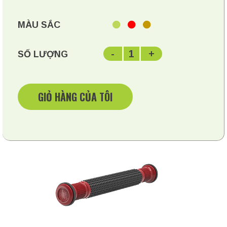
MÀU SẮC
-
1
+
SỐ LƯỢNG
GIỎ HÀNG CỦA TÔI