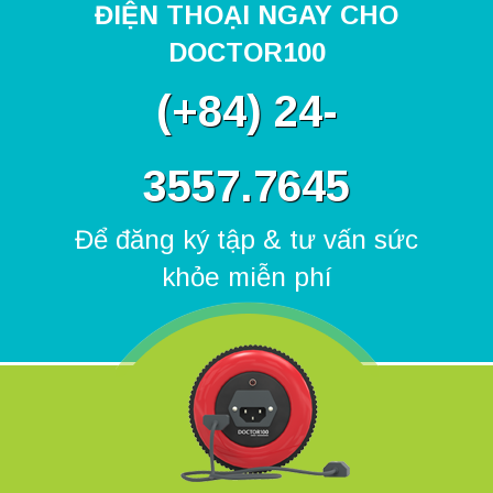
ĐIỆN THOẠI NGAY CHO
DOCTOR100
(
+84) 24-
3557.7645
Để đăng ký tập & tư vấn sức
khỏe miễn phí