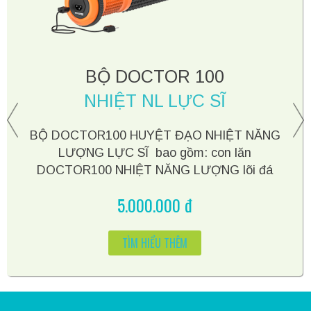
BỘ DOCTOR 100
NHIỆT NL LỰC SĨ
prev
n
BỘ DOCTOR100 HUYỆT ĐẠO NHIỆT NĂNG
LƯỢNG LỰC SĨ bao gồm: con lăn
DOCTOR100 NHIỆT NĂNG LƯỢNG lõi đá
thạch anh lực sĩ, tài liệu và 3 buổi hướng dẫn
5.000.000 đ
miễn phí tại trung tâm DOCTOR100. Giá sản
phẩm đã bao gồm VAT
TÌM HIỂU THÊM